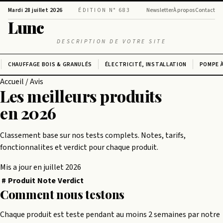
Mardi 28 juillet 2026
ÉDITION N° 683
Newsletter
À propos
Contact
Lunc
DESCRIPTION DE VOTRE SITE
CHAUFFAGE BOIS & GRANULÉS
ÉLECTRICITÉ, INSTALLATION
POMPE À
Accueil
/
Avis
Les meilleurs produits
en 2026
Classement base sur nos tests complets. Notes, tarifs,
fonctionnalites et verdict pour chaque produit.
Mis a jour en juillet 2026
#
Produit
Note
Verdict
Comment nous testons
Chaque produit est teste pendant au moins 2 semaines par notre