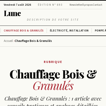
Vendredi 7 août 2026
ÉDITION N° 693
Newsletter
À propos
Contact
Lunc
DESCRIPTION DE VOTRE SITE
CHAUFFAGE BOIS & GRANULÉS
ÉLECTRICITÉ, INSTALLATION
POMPE À
Accueil
Chauffage Bois & Granulés
RUBRIQUE
Chauffage Bois &
Granulés
Chauffage Bois & Granulés : 1 article avec
conseils pratiques et analyses détaillées.