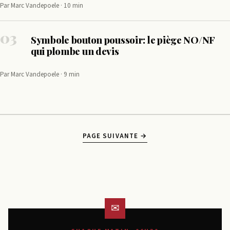
Par Marc Vandepoele · 10 min
03
Symbole bouton poussoir: le piège NO/NF
qui plombe un devis
Par Marc Vandepoele · 9 min
PAGE SUIVANTE →