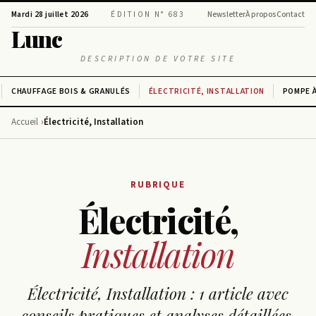
Mardi 28 juillet 2026
ÉDITION N° 683
Newsletter
À propos
Contact
Lunc
DESCRIPTION DE VOTRE SITE
CHAUFFAGE BOIS & GRANULÉS
ÉLECTRICITÉ, INSTALLATION
POMPE À
Accueil
Électricité, Installation
RUBRIQUE
Électricité,
Installation
Électricité, Installation : 1 article avec
conseils pratiques et analyses détaillées.