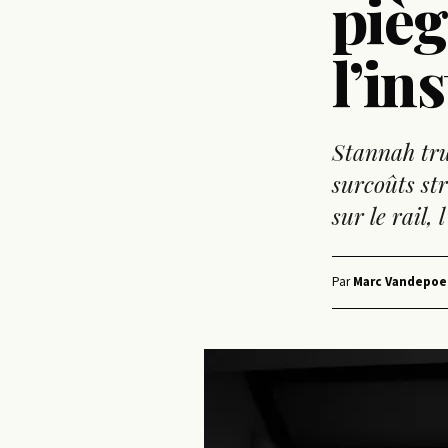
pièg
l’in
Stannah tru
surcoûts st
sur le rail, 
Par
Marc Vandepoe