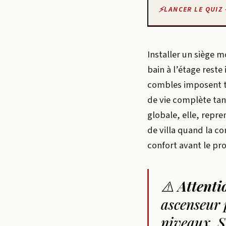
LANCER LE QUIZ 
Installer un siège m
bain à l’étage reste
combles imposent to
de vie complète tant
globale, elle, repre
de villa quand la con
confort avant le pr
⚠️
Attenti
ascenseur 
niveaux. S