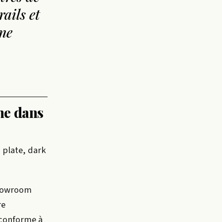
rails et
ne
he dans
o plate, dark
showroom
re
 conforme à