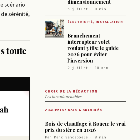
dimensionnement
le scénario
3 juillet · 8 min
 de sérénité,
ÉLECTRICITÉ, INSTALLATION
Branchement
interrupteur volet
s toute
roulant 3 fils: le guide
2026 pour éviter
l'inversion
2 juillet · 10 min
CHOIX DE LA RÉDACTION
Les incontournables
nah
CHAUFFAGE BOIS & GRANULÉS
Bois de chauffage à Rouen: le vrai
prix du stère en 2026
Par Marc Vandepoele · 8 min