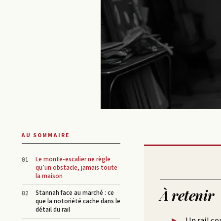
AU SOMMAIRE
Le monte-escalier ne règle
qu’un obstacle, jamais toute
la maison
À retenir
Stannah face au marché : ce
que la notoriété cache dans le
détail du rail
Un rail co