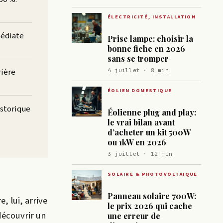
ÉLECTRICITÉ, INSTALLATION
médiate
Prise lampe: choisir la
bonne fiche en 2026
sans se tromper
rière
4 juillet · 8 min
ÉOLIEN DOMESTIQUE
istorique
Éolienne plug and play:
le vrai bilan avant
d’acheter un kit 500W
ou 1kW en 2026
3 juillet · 12 min
SOLAIRE & PHOTOVOLTAÏQUE
Panneau solaire 700W:
, lui, arrive
le prix 2026 qui cache
découvrir un
une erreur de