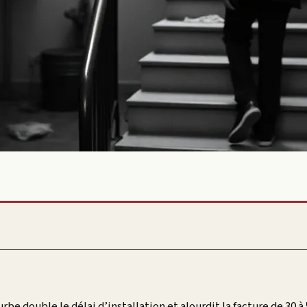
urbe double le délai d’installation et alourdit la facture de 30 à