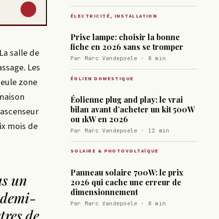
↓
ÉLECTRICITÉ, INSTALLATION
Prise lampe: choisir la bonne
fiche en 2026 sans se tromper
La salle de
Par Marc Vandepoele · 8 min
assage. Les
ÉOLIEN DOMESTIQUE
seule zone
 maison
Éolienne plug and play: le vrai
bilan avant d’acheter un kit 500W
n ascenseur
ou 1kW en 2026
six mois de
Par Marc Vandepoele · 12 min
SOLAIRE & PHOTOVOLTAÏQUE
Panneau solaire 700W: le prix
as un
2026 qui cache une erreur de
dimensionnement
 demi-
Par Marc Vandepoele · 8 min
tres de