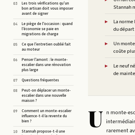
Les trois vérifications qu’un
Stannah m
bon artisan doit vous imposer
avant de signer
La norme 
Le piège de l’occasion : quand
du départ 
l’économie se paie en
migrations de charge
Un monte-e
Ce que l’entretien oublié fait
au moteur
coûte plus
Penser l’amont : le monte-
escalier dans une rénovation
Le neuf n
plus large
de mainte
Questions fréquentes
Peut-on déplacer un monte-
escalier dans une nouvelle
maison ?
U
Comment un monte-escalier
n monte-esca
influence-t-il la revente du
intermédiair
bien ?
rarement ava
Stannah propose-t-il une