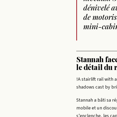
dénivelé av
de motoris
mini-cabin
Stannah face
le détail du 
!A stairlift rail wi
shadows cast by br
Stannah a bâti sa 
mobile et un discour
s’enclenche, les ca