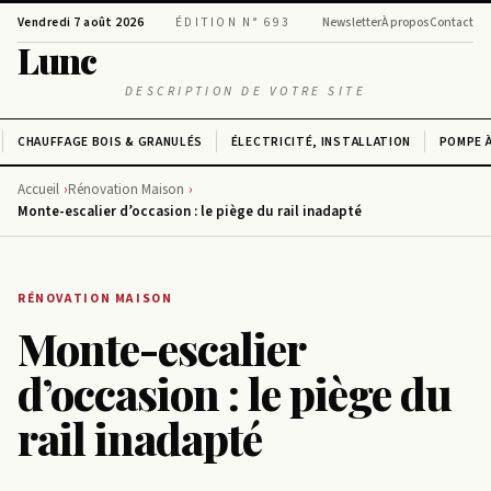
Vendredi 7 août 2026
ÉDITION N° 693
Newsletter
À propos
Contact
Lunc
DESCRIPTION DE VOTRE SITE
CHAUFFAGE BOIS & GRANULÉS
ÉLECTRICITÉ, INSTALLATION
POMPE À
Accueil
Rénovation Maison
Monte-escalier d’occasion : le piège du rail inadapté
RÉNOVATION MAISON
Monte-escalier
d’occasion : le piège du
rail inadapté