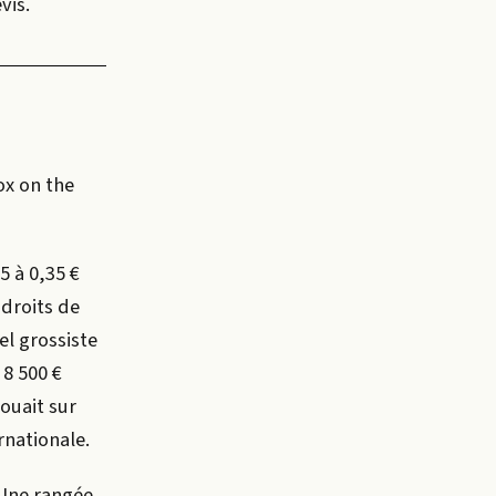
vis.
ox on the
5 à 0,35 €
 droits de
l grossiste
 8 500 €
ouait sur
rnationale.
 Une rangée