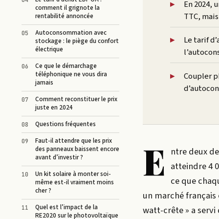
En 2024, u
comment il grignote la
TTC, mais
rentabilité annoncée
Autoconsommation avec
Le tarif d
stockage : le piège du confort
électrique
l’autocons
Ce que le démarchage
téléphonique ne vous dira
Coupler p
jamais
d’autocon
Comment reconstituer le prix
juste en 2024
Questions fréquentes
Faut-il attendre que les prix
E
des panneaux baissent encore
ntre deux de
avant d’investir ?
atteindre 4 0
Un kit solaire à monter soi-
ce que chaqu
même est-il vraiment moins
cher ?
un marché français o
Quel est l’impact de la
watt-crête » a servi 
RE2020 sur le photovoltaïque