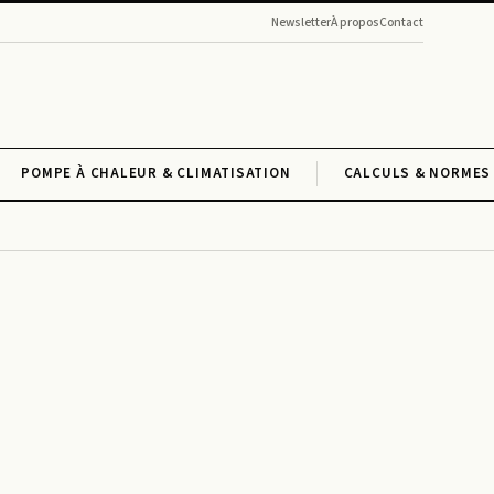
Newsletter
À propos
Contact
POMPE À CHALEUR & CLIMATISATION
CALCULS & NORMES 