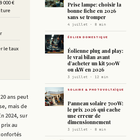
9 000 €
Prise lampe: choisir la
cture
bonne fiche en 2026
sans se tromper
4 juillet · 8 min
r
ÉOLIEN DOMESTIQUE
 le taux
Éolienne plug and play:
le vrai bilan avant
d’acheter un kit 500W
ou 1kW en 2026
3 juillet · 12 min
SOLAIRE & PHOTOVOLTAÏQUE
 20 ans peut
Panneau solaire 700W:
ise, mais de
le prix 2026 qui cache
En 2024, sur
une erreur de
dimensionnement
 prix au
3 juillet · 8 min
 confortés