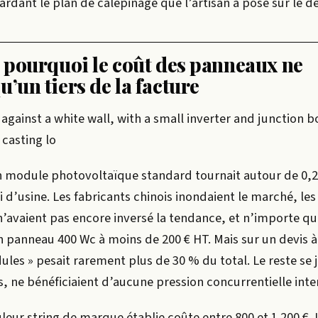
gardant le plan de calepinage que l’artisan a posé sur le de
: pourquoi le coût des panneaux ne
u’un tiers de la facture
d against a white wall, with a small inverter and junction b
 casting lo
un module photovoltaïque standard tournait autour de 0,2
i d’usine. Les fabricants chinois inondaient le marché, les
avaient pas encore inversé la tendance, et n’importe que
 panneau 400 Wc à moins de 200 € HT. Mais sur un devis à
les » pesait rarement plus de 30 % du total. Le reste se j
les, ne bénéficiaient d’aucune pression concurrentielle inte
leur string de marque établie coûte entre 800 et 1 200 €.