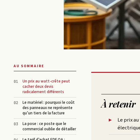
AU SOMMAIRE
Un prix au watt-crête peut
cacher deux devis
radicalement différents
À retenir
Le matériel : pourquoi le coût
des panneaux ne représente
qu’un tiers de la facture
Le prix au
La pose : ce poste que le
électriqu
commercial oublie de détailler
Le tarif d’achat EDF OA :