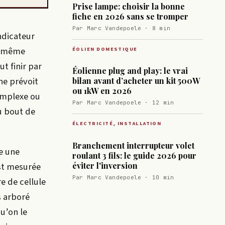
Prise lampe: choisir la bonne
fiche en 2026 sans se tromper
Par Marc Vandepoele · 8 min
indicateur
la même
ÉOLIEN DOMESTIQUE
t finir par
Éolienne plug and play: le vrai
ne prévoit
bilan avant d’acheter un kit 500W
ou 1kW en 2026
omplexe ou
Par Marc Vandepoele · 12 min
u bout de
ÉLECTRICITÉ, INSTALLATION
Branchement interrupteur volet
e une
roulant 3 fils: le guide 2026 pour
éviter l'inversion
est mesurée
Par Marc Vandepoele · 10 min
e de cellule
s arboré
u’on le