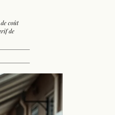
 de coût
rif de