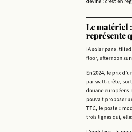
devine : c’est en re
Le matériel 
représente q
!A solar panel tilte
floor, afternoon sun
En 2024, le prix d’
par watt-crête, sort
douane européens n’
pouvait proposer un
TTC, le poste « modu
trois lignes qui, el
L’onduleur. Un ondu