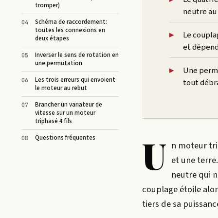
tromper)
neutre au
Schéma de raccordement:
toutes les connexions en
Le couplag
deux étapes
et dépend 
Inverser le sens de rotation en
une permutation
Une permut
Les trois erreurs qui envoient
tout débr
le moteur au rebut
Brancher un variateur de
vitesse sur un moteur
triphasé 4 fils
U
Questions fréquentes
n moteur tri
et une terre
neutre qui n
couplage étoile alor
tiers de sa puissan