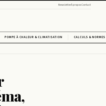
Newsletter
À propos
Contact
POMPE À CHALEUR & CLIMATISATION
CALCULS & NORMES 
r
héma,