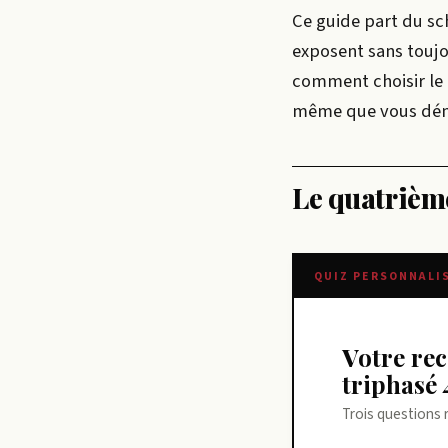
Ce guide part du sc
exposent sans toujou
comment choisir le 
même que vous dén
Le quatrième 
QUIZ PERSONNALI
Votre recommandation sur branchement moteur
triphasé 4
Trois questions 