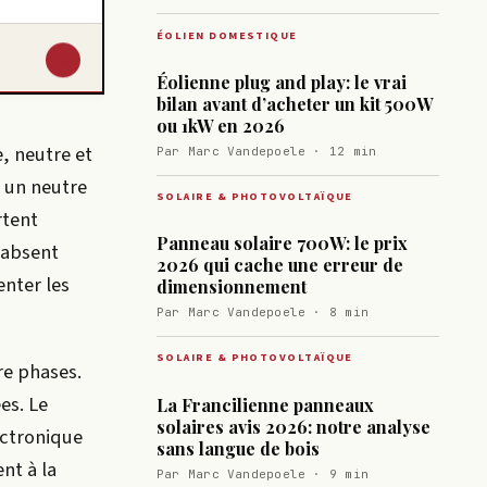
ÉOLIEN DOMESTIQUE
↓
Éolienne plug and play: le vrai
bilan avant d’acheter un kit 500W
ou 1kW en 2026
, neutre et
Par Marc Vandepoele · 12 min
 un neutre
SOLAIRE & PHOTOVOLTAÏQUE
rtent
Panneau solaire 700W: le prix
t absent
2026 qui cache une erreur de
enter les
dimensionnement
Par Marc Vandepoele · 8 min
SOLAIRE & PHOTOVOLTAÏQUE
re phases.
es. Le
La Francilienne panneaux
solaires avis 2026: notre analyse
ectronique
sans langue de bois
nt à la
Par Marc Vandepoele · 9 min