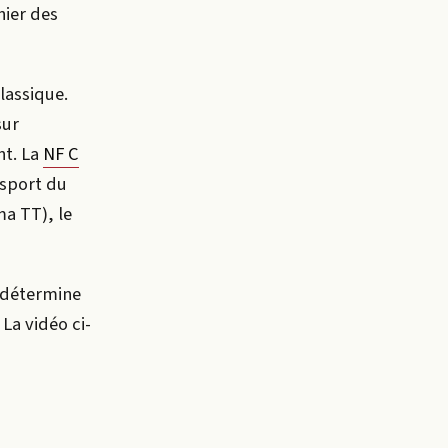
nier des
lassique.
sur
nt. La
NF C
nsport du
ma TT), le
i détermine
 La vidéo ci-