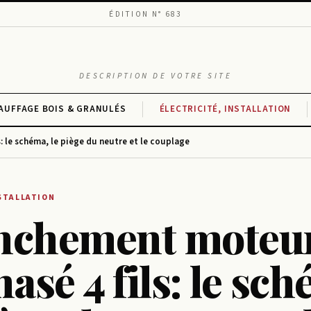
ÉDITION N° 683
DESCRIPTION DE VOTRE SITE
AUFFAGE BOIS & GRANULÉS
ÉLECTRICITÉ, INSTALLATION
: le schéma, le piège du neutre et le couplage
NSTALLATION
nchement moteu
hasé 4 fils: le sc