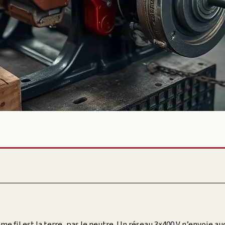
me fil est la terre, pas le neutre. Un réseau 3×400 V n’envoie a