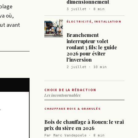
dimensionnement
colage
3 juillet · 8 min
va où,
ÉLECTRICITÉ, INSTALLATION
out avant
Branchement
interrupteur volet
roulant 3 fils: le guide
2026 pour éviter
l'inversion
2 juillet · 10 min
CHOIX DE LA RÉDACTION
Les incontournables
CHAUFFAGE BOIS & GRANULÉS
Bois de chauffage à Rouen: le vrai
prix du stère en 2026
Par Marc Vandepoele · 8 min