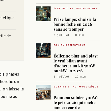
ÉLECTRICITÉ, INSTALLATION
nalétique
Prise lampe: choisir la
bonne fiche en 2026
sans se tromper
tile de
4 juillet · 8 min
ÉOLIEN DOMESTIQUE
Éolienne plug and play:
le vrai bilan avant
d’acheter un kit 500W
ou 1kW en 2026
rois phases
3 juillet · 12 min
cherche un
SOLAIRE & PHOTOVOLTAÏQUE
 on laisse le
 tourne au
Panneau solaire 700W:
le prix 2026 qui cache
une erreur de