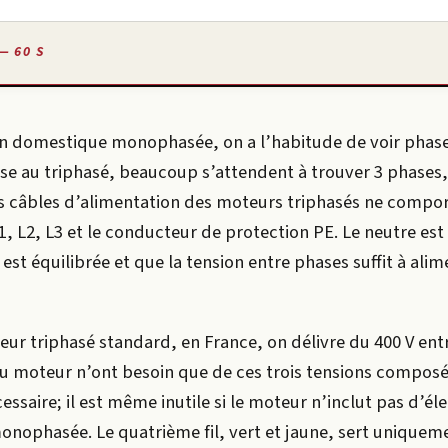
— 60 S
on domestique monophasée, on a l’habitude de voir phase
se au triphasé, beaucoup s’attendent à trouver 3 phases,
les câbles d’alimentation des moteurs triphasés ne compo
L1, L2, L3 et le conducteur de protection PE. Le neutre es
est équilibrée et que la tension entre phases suffit à alim
teur triphasé standard, en France, on délivre du 400 V ent
 moteur n’ont besoin que de ces trois tensions composé
essaire; il est même inutile si le moteur n’inclut pas d’él
phasée. Le quatrième fil, vert et jaune, sert uniqueme