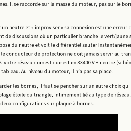
es. Il se raccorde sur la masse du moteur, pas sur le bor
 un neutre et « improviser » sa connexion est une erreur c
t de discussions où un particulier branche le vert/jaune 
sé du neutre et voit le différentiel sauter instantanéme
le conducteur de protection ne doit jamais servir au tra
Si votre réseau domestique est en 3×400 V + neutre (sché
 tableau. Au niveau du moteur, il n’a pas sa place.
der les bornes, il faut se pencher sur un autre choix qu
uplage étoile ou triangle, intimement lié au type de réseau.
deux configurations sur plaque à bornes.