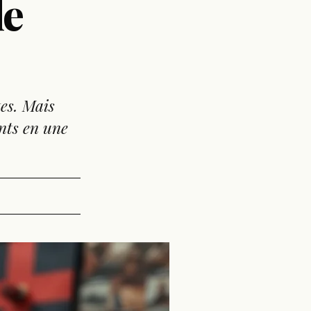
le
es. Mais
ents en une