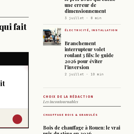
une erreur de
dimensionnement
3 juillet · 8 min
qui fait
ÉLECTRICITÉ, INSTALLATION
Branchement
interrupteur volet
roulant 3 fils: le guide
2026 pour éviter
l'inversion
2 juillet · 10 min
it
CHOIX DE LA RÉDACTION
Les incontournables
CHAUFFAGE BOIS & GRANULÉS
↓
Bois de chauffage à Rouen: le vrai
prix du stère en 2026