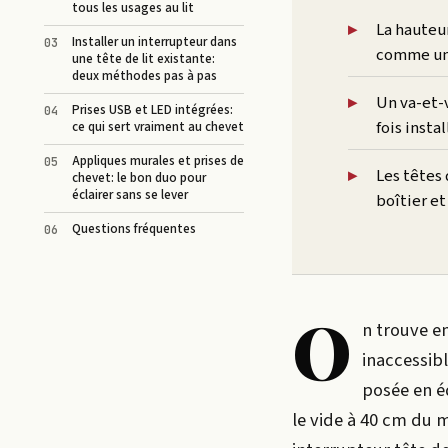
tous les usages au lit
La hauteur
Installer un interrupteur dans
comme un 
une tête de lit existante:
deux méthodes pas à pas
Un va-et-v
Prises USB et LED intégrées:
fois instal
ce qui sert vraiment au chevet
Appliques murales et prises de
Les têtes 
chevet: le bon duo pour
éclairer sans se lever
boîtier et
Questions fréquentes
O
n trouve e
inaccessibl
posée en é
le vide à 40 cm du m