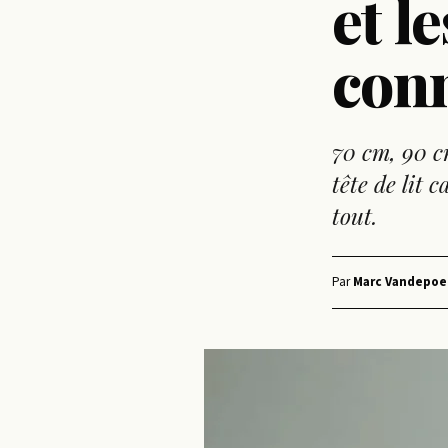
et l
conn
70 cm, 90 c
tête de lit 
tout.
Par
Marc Vandepoe