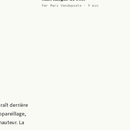
Par Marc Vandepoele · 9 min
araît derrière
ppareillage,
hauteur. La