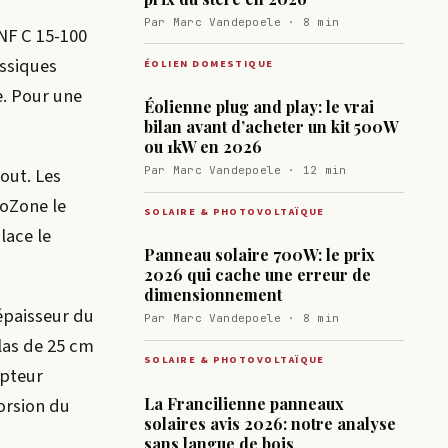
Par Marc Vandepoele · 8 min
NF C 15-100
assiques
ÉOLIEN DOMESTIQUE
e. Pour une
Éolienne plug and play: le vrai
bilan avant d’acheter un kit 500W
ou 1kW en 2026
out. Les
Par Marc Vandepoele · 12 min
coZone le
SOLAIRE & PHOTOVOLTAÏQUE
lace le
Panneau solaire 700W: le prix
2026 qui cache une erreur de
dimensionnement
épaisseur du
Par Marc Vandepoele · 8 min
elas de 25 cm
SOLAIRE & PHOTOVOLTAÏQUE
upteur
La Francilienne panneaux
orsion du
solaires avis 2026: notre analyse
sans langue de bois