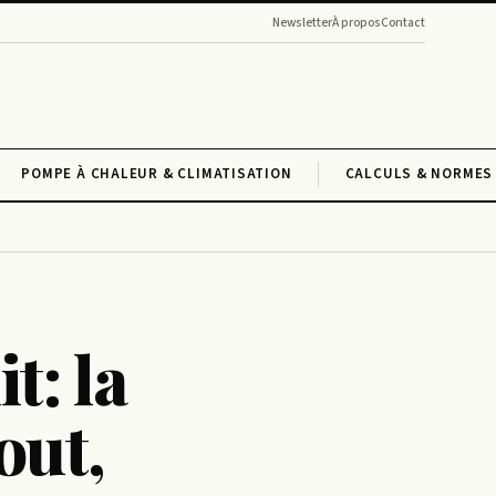
Newsletter
À propos
Contact
POMPE À CHALEUR & CLIMATISATION
CALCULS & NORMES 
t: la
out,