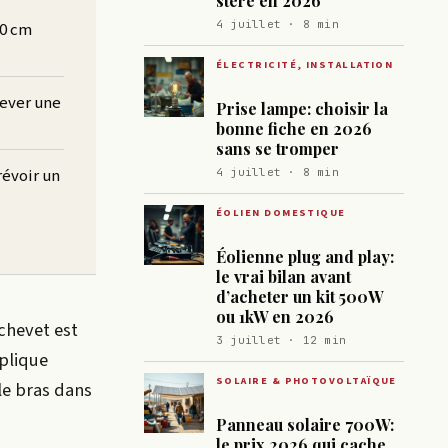
stère en 2026
4 juillet · 8 min
30 cm
ÉLECTRICITÉ, INSTALLATION
lever une
Prise lampe: choisir la
bonne fiche en 2026
sans se tromper
révoir un
4 juillet · 8 min
ÉOLIEN DOMESTIQUE
Éolienne plug and play:
le vrai bilan avant
d’acheter un kit 500W
ou 1kW en 2026
chevet est
3 juillet · 12 min
pplique
SOLAIRE & PHOTOVOLTAÏQUE
le bras dans
Panneau solaire 700W:
le prix 2026 qui cache