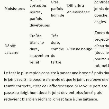
Gras,
confinée
vertes ou
Difficile à
Moisissures
parfois
joints d
noires,
enlever à sec
humide
douche,
parfois
angles
duveteuses
Zones d
Croûte
Très
projecti
blanche
dure,
Dépôt
d’eau du
dure,
comme
Rien ne bouge
calcaire
(douche
souvent en
du
pourtou
relief
tartre
robinett
Le test le plus rapide consiste à passer une brosse à poils dur
le joint sec. Si la poudre s’envole et que le joint retrouve une
teinte correcte, c’est de l’efflorescence. Si le voile persiste,
passe au doigt humide: si le joint devient plus foncé puis
redevient blanc en séchant, on est face à une laitance.