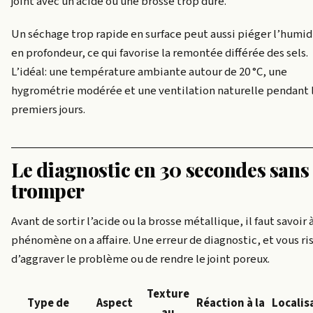
joint avec un acide ou une brosse trop dure.
Un séchage trop rapide en surface peut aussi piéger l’humid
en profondeur, ce qui favorise la remontée différée des sels.
L’idéal: une température ambiante autour de 20 °C, une
hygrométrie modérée et une ventilation naturelle pendant 
premiers jours.
Le diagnostic en 30 secondes sans
tromper
Avant de sortir l’acide ou la brosse métallique, il faut savoir 
phénomène on a affaire. Une erreur de diagnostic, et vous ri
d’aggraver le problème ou de rendre le joint poreux.
Texture
Type de
Aspect
Réaction à la
Localis
au