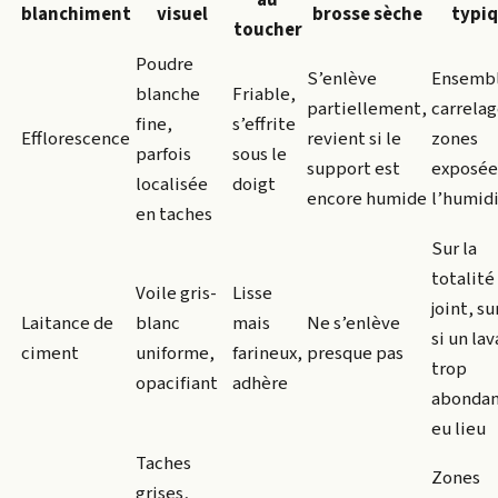
blanchiment
visuel
brosse sèche
typi
toucher
Poudre
S’enlève
Ensembl
blanche
Friable,
partiellement,
carrelag
fine,
s’effrite
Efflorescence
revient si le
zones
parfois
sous le
support est
exposée
localisée
doigt
encore humide
l’humid
en taches
Sur la
totalité
Voile gris-
Lisse
joint, s
Laitance de
blanc
mais
Ne s’enlève
si un la
ciment
uniforme,
farineux,
presque pas
trop
opacifiant
adhère
abondan
eu lieu
Taches
Zones
grises,