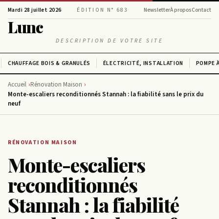
Mardi 28 juillet 2026
ÉDITION N° 683
Newsletter
À propos
Contact
Lunc
DESCRIPTION DE VOTRE SITE
CHAUFFAGE BOIS & GRANULÉS
ÉLECTRICITÉ, INSTALLATION
POMPE À
Accueil
Rénovation Maison
Monte-escaliers reconditionnés Stannah : la fiabilité sans le prix du
neuf
RÉNOVATION MAISON
Monte-escaliers
reconditionnés
Stannah : la fiabilité